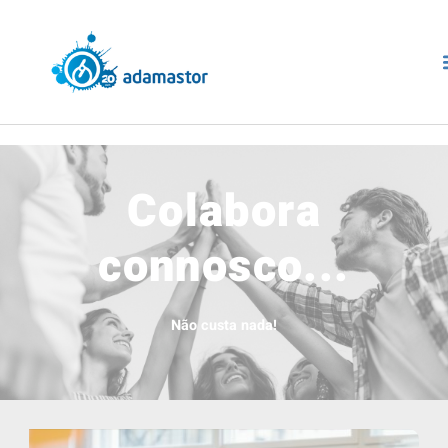
Colabora
connosco...
Não custa nada!