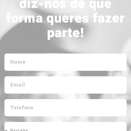
diz-nos de que
forma queres fazer
parte!